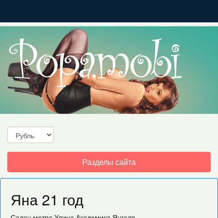
Toggle
Разделы сайта
navigation
Яна 21 год
Салон
метро Улица Академика Янгеля