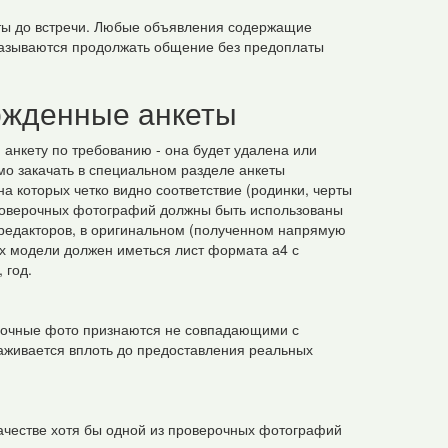
ты до встречи. Любые объявления содержащие
казываются продолжать общение без предоплаты
ржденные анкеты
 анкету по требованию - она будет удалена или
мо закачать в специальном разделе анкеты
 которых четко видно соответствие (родинки, черты
е проверочных фотографий должны быть использованы
 редакторов, в оригинальном (полученном напрямую
ах модели должен иметься лист формата а4 с
 год.
ерочные фото признаются не совпадающими с
аживается вплоть до предоставления реальных
качестве хотя бы одной из проверочных фотографий