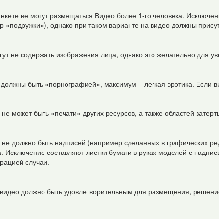
анкете не могут размещаться Видео более 1-го человека. Исключен
р «подружки»), однако при таком варианте на видео должны присутс
гут не содержать изображения лица, однако это желательно для у
 должны быть «порнографией», максимум – легкая эротика. Если ви
не может быть «печати» других ресурсов, а также областей затерт
 не должно быть надписей (например сделанных в графических ред
. Исключение составляют листки бумаги в руках моделей с надпи
рацией случаи.
 видео должно быть удовлетворительным для размещения, решение