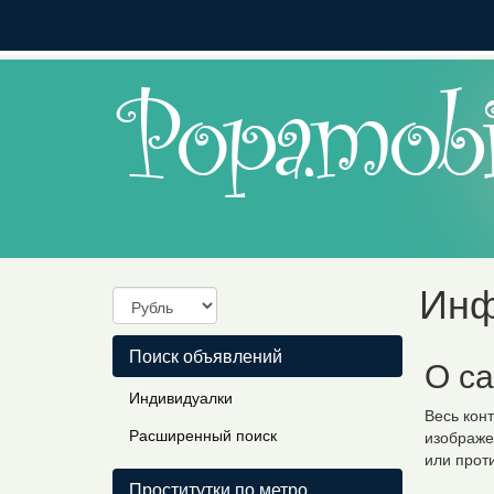
Инф
Поиск объявлений
О са
Индивидуалки
Весь кон
Расширенный поиск
изображен
или прот
Проститутки по метро