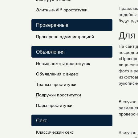
Правилам
Элитные-VIP проститутки
подобные
будут уда
Проверенные
Для
Проверено администрацией
На сайт 
Объявления
посредни
«Проверо
Новые анкеты проституток
лица сня
фото в р
Объявления с видео
из фотоа
рукописн
Трансы проститутки
Подружки проститутки
В случае
Пары проститутки
размещен
провероч
Секс
Классический секс
В случае