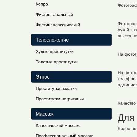
Копро
Фотограф
Фистинг анальный
Фотограф
Фистинг классический
рукой «з
анкета не
Телосложение
Худые проститутки
На фотог
Толстые проститутки
На фотог
Этнос
телефона
админист
Проститутки азиатки
Проститутки негритянки
Качество
Массаж
Для
Классический массаж
Видео не
Профессиональный массаж