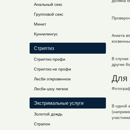
должна б
Анальный секс
Групповой секс
Провероч
Минет
Куннилингус
Анкета в
косвенны
Стриптиз
В случае
Стриптиз профи
другие б
Стриптиз не профи
Для
Лесби откровенное
Фотограф
Лесби-шоу легкое
Экстримальные услуги
В одной 
(наприме
Золотой дождь
участника
Страпон