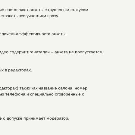
ие составляют анкеты с групповым статусом
твовать все участники сразу.
величения эффективности анкеты.
део содержит гениталии – анкета не пропускается.
ых в редакторах.
акторах) таких как название салона, номер
сью телефона и специально оговоренные с
 о допуске принимает модератор.