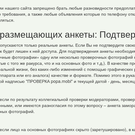
и нашего сайта запрещено брать любые разновидности предопла
 требования, а также любые объявления которые по телефону от
ляться.
 размещающих анкеты: Подтве
допускаются только реальные анкеты. Если Вы не подтвердите свою
к будет лишен к ней доступа. Для подтверждения анкеты необходи
чные фотографии» одну или несколько проверочных фотографий на
тые с того же ракурса, что и на основных фото и т.д.). В качеств
еальной жизни, без каких-либо изменений с помощью графических
ппарата или его аналога) качестве и формате. Помимо этого в рук
ой надписью "ПРОВЕРКА popa.mobi" и текущей датой - день, месяц,
 если по результату коллегиальной проверки модераторами, пров
ными, или имеются разногласия по этому вопросу – анкета замор
ных фотографий.
 если лицо на основных фотографиях скрыто (заретушировано), в 