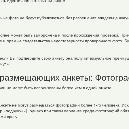
ыть идентичная с открытым лицом.
ные фото не будут публиковаться без разрешения владельца акаун
полне может быть заморожена и после прохождения проверки. Прич
е и прямые свидетельства недостоверности проверочного фото. Буд
 если Вы подтвердите свою анкету она получит визуальное преиму
онусы.
 размещающих анкеты: Фотогр
ии не могут быть использованы более чем в одной анкете.
анкете не могут размещаться фотографии более 1-го человека. Ис
р «подружки»), однако при таком варианте среди фотографий обяз
ми сразу.