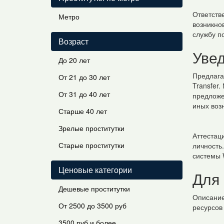
Ответств
Метро
возникно
службу п
Возраст
Уве
До 20 лет
Предлага
От 21 до 30 лет
Transfer
От 31 до 40 лет
предложе
иных возн
Старше 40 лет
Зрелые проститутки
Аттестац
Старые проститутки
личность
системы
Ценовые категории
Для
Дешевые проститутки
Описание
От 2500 до 3500 руб
ресурсов
3500 руб и более