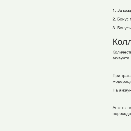
1. За ка
2. Бонус
3. Бонус
Колл
Количест
аккаунте.
При трат
модерацию
На аккаун
Анкеты н
переходя